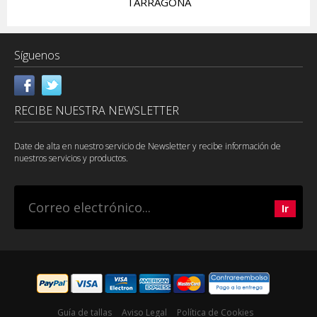
TARRAGONA
OUTLET
Síguenos
RECIBE NUESTRA NEWSLETTER
Date de alta en nuestro servicio de Newsletter y recibe información de
nuestros servicios y productos.
Guía de tallas
Aviso Legal
Política de Cookies