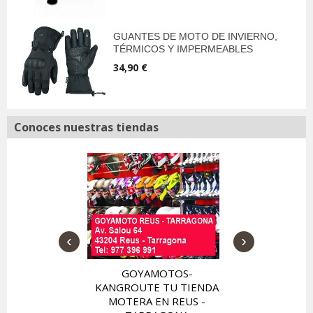
GUANTES DE MOTO DE INVIERNO,
TÉRMICOS Y IMPERMEABLES
34,90 €
Conoces nuestras tiendas
‹
›
TIENDA Y O
YAMOTO-
MOTERA BI
GROUTE EN
GOYAMOTOS-
E MONTIGALÁ
KANGROUTE TU TIENDA
NA, TU TIENDA
MOTERA EN REUS -
RA CON ZONA