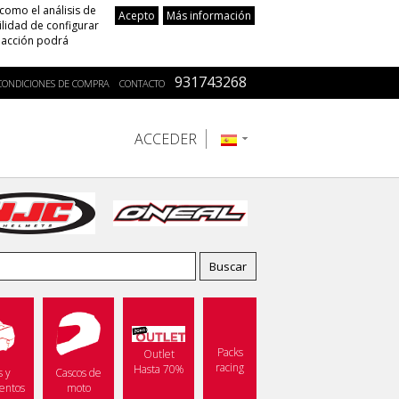
 como el análisis de
Acepto
Más información
ilidad de configurar
a acción podrá
931743268
CONDICIONES DE COMPRA
CONTACTO
ACCEDER
Packs
Outlet
racing
Hasta 70%
s y
Cascos de
entos
moto