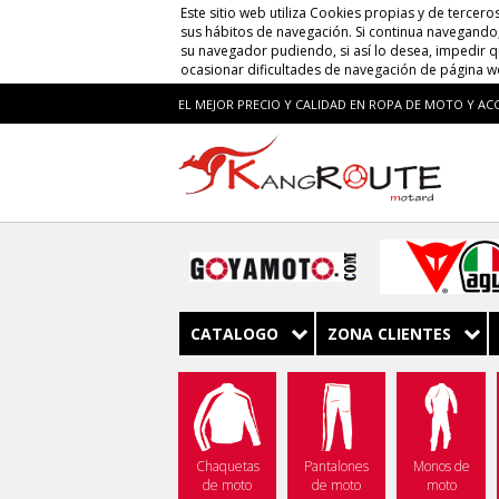
Este sitio web utiliza Cookies propias y de tercero
sus hábitos de navegación. Si continua navegando, 
su navegador pudiendo, si así lo desea, impedir 
ocasionar dificultades de navegación de página w
EL MEJOR PRECIO Y CALIDAD EN ROPA DE MOTO Y AC
CATALOGO
ZONA CLIENTES
Chaquetas
Pantalones
Monos de
de moto
de moto
moto