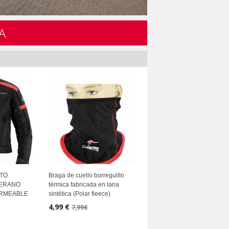
A
OTO
Braga de cuello borreguillo
VERANO
térmica fabricada en lana
ERMEABLE
sintética (Polar fleece)
4,99 €
7,99€