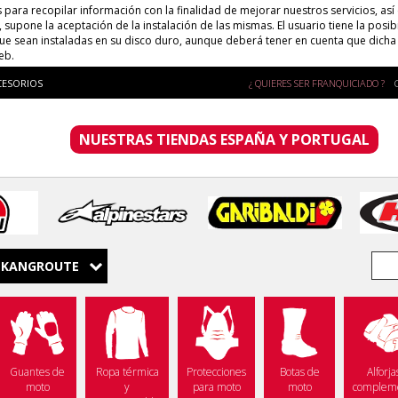
s para recopilar información con la finalidad de mejorar nuestros servicios, así
supone la aceptación de la instalación de las mismas. El usuario tiene la posib
que sean instaladas en su disco duro, aunque deberá tener en cuenta que dich
eb.
CESORIOS
¿ QUIERES SER FRANQUICIADO ?
NUESTRAS TIENDAS ESPAÑA Y PORTUGAL
KANGROUTE
Guantes de
Ropa térmica
Protecciones
Botas de
Alforja
moto
y
para moto
moto
complem