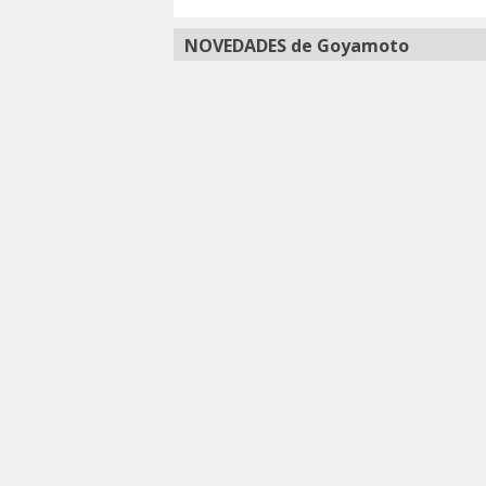
NOVEDADES de Goyamoto
CHAQUETA 3/4 UNISEX DE
CHAQUETA
MOTO EN TEXTIL,
CORDURA 3
IMPERMEABLE,
IMPERMEA
TRANSPIRABLE Y TÉRMICO
DESMONT
CON PROTECCIONES C.E.
119,90 €
99,90 €
129,90€
Los MÁS VENDIDOS de nuestras col