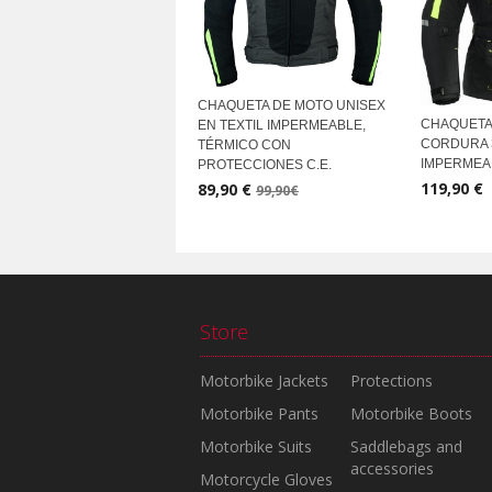
CHAQUETA DE MOTO UNISEX
CHAQUETA
EN TEXTIL IMPERMEABLE,
CORDURA 3
TÉRMICO CON
IMPERMEA
PROTECCIONES C.E.
119,90 €
89,90 €
99,90€
Store
Motorbike Jackets
Protections
Motorbike Pants
Motorbike Boots
Motorbike Suits
Saddlebags and
accessories
Motorcycle Gloves