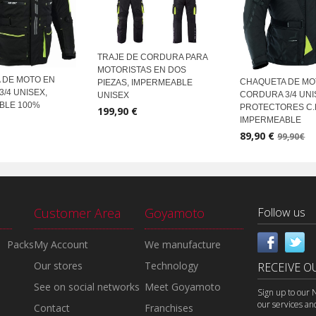
TRAJE DE CORDURA PARA
MOTORISTAS EN DOS
 DE MOTO EN
CHAQUETA DE MO
PIEZAS, IMPERMEABLE
/4 UNISEX,
CORDURA 3/4 UNI
UNISEX
BLE 100%
PROTECTORES C.
199,90 €
IMPERMEABLE
89,90 €
99,90€
Customer Area
Goyamoto
Follow us
Packs
My Account
We manufacture
Our stores
Technology
RECEIVE O
See on social networks
Meet Goyamoto
Sign up to our 
our services an
Contact
Franchises