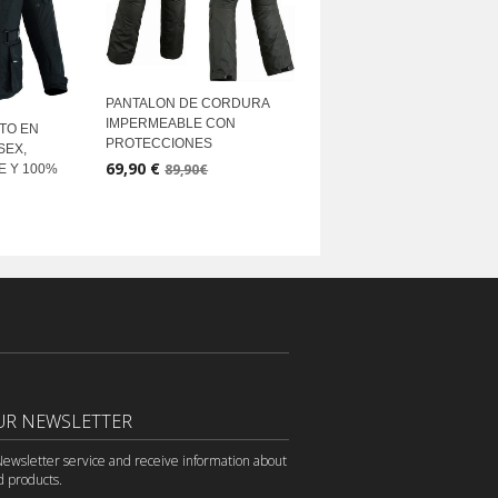
PANTALON DE CORDURA
IMPERMEABLE CON
TO EN
PROTECCIONES
SEX,
69,90 €
89,90€
E Y 100%
UR NEWSLETTER
Newsletter service and receive information about
d products.