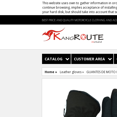
This website uses own to gather information in ord
continue browsing, implies acceptance of installin
your hard disk, but should take into account that s
BEST PRICE AND QUALITY MOTORCYCLE CLOTHING AND ACC
CATALOG
CUSTOMER AREA
Home »
Leather gloves »
GUANTES DE MOTO R