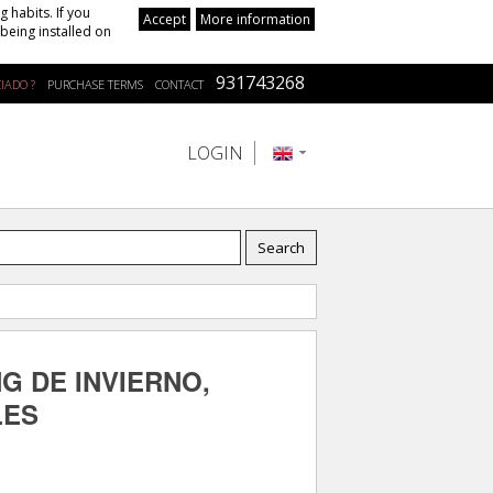
 habits. If you
Accept
More information
being installed on
931743268
IADO ?
PURCHASE TERMS
CONTACT
LOGIN
G DE INVIERNO,
LES