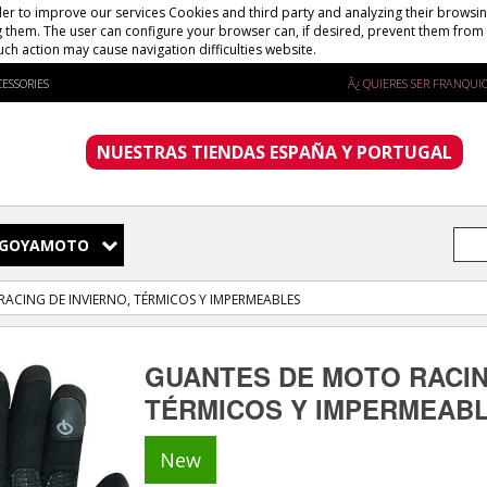
er to improve our services Cookies and third party and analyzing their browsing
g them. The user can configure your browser can, if desired, prevent them from 
uch action may cause navigation difficulties website.
ESSORIES
Â¿ QUIERES SER FRANQUIC
NUESTRAS TIENDAS ESPAÑA Y PORTUGAL
GOYAMOTO
ACING DE INVIERNO, TÉRMICOS Y IMPERMEABLES
GUANTES DE MOTO RACIN
TÉRMICOS Y IMPERMEAB
New