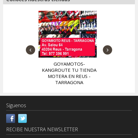
‹
›
TIENDA Y O
YAMOTO-
MOTERA BI
GROUTE EN
GOYAMOTOS-
E MONTIGALÁ
KANGROUTE TU TIENDA
NA, TU TIENDA
MOTERA EN REUS -
RA CON ZONA
TARRAGONA
OUTLET
Síguenos
RECIBE NUESTRA NEWSLETTER