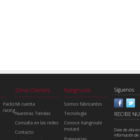
Zona Clientes
Kangroute
Síguenos
Packs
Mi cuenta
Somos fabricantes
racing
Nuestras Tiendas
Tecnología
RECIBE N
Consulta en las redes
Conoce Kangroute
motard
Date de alta en
Contacto
información de 
Franquicias