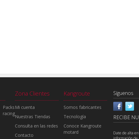
Zona Clientes
Kangroute
Síguenos
Packs
Mi cuenta
Somos fabricantes
racing
Nuestras Tiendas
Tecnología
RECIBE N
Consulta en las redes
Conoce Kangroute
motard
Date de alta en
Contacto
información de 