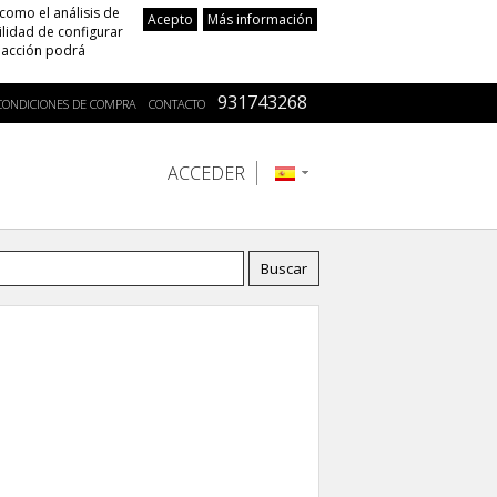
 como el análisis de
Acepto
Más información
ilidad de configurar
a acción podrá
931743268
CONDICIONES DE COMPRA
CONTACTO
ACCEDER