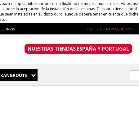
s para recopilar información con la finalidad de mejorar nuestros servicios, así
supone la aceptación de la instalación de las mismas. El usuario tiene la posib
que sean instaladas en su disco duro, aunque deberá tener en cuenta que dich
eb.
CESORIOS
¿ QUIERES SER FRANQUICIADO ?
NUESTRAS TIENDAS ESPAÑA Y PORTUGAL
KANGROUTE