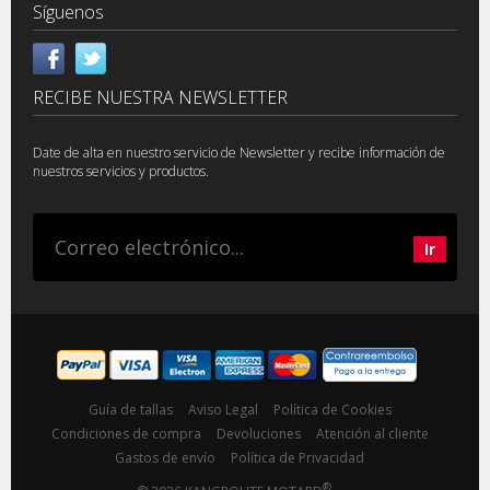
Síguenos
RECIBE NUESTRA NEWSLETTER
Date de alta en nuestro servicio de Newsletter y recibe información de
nuestros servicios y productos.
Guía de tallas
Aviso Legal
Política de Cookies
Condiciones de compra
Devoluciones
Atención al cliente
Gastos de envío
Política de Privacidad
®