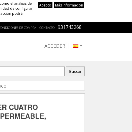
 como el análisis de
Acepto
Más información
ilidad de configurar
a acción podrá
931743268
CONDICIONES DE COMPRA
CONTACTO
ACCEDER
MICO
ER CUATRO
MPERMEABLE,