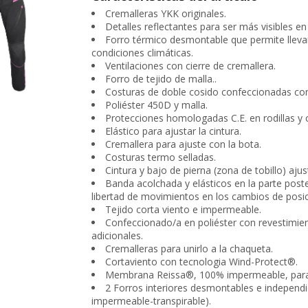
Cremalleras YKK originales.
Detalles reflectantes para ser más visibles e
Forro térmico desmontable que permite lleva
condiciones climáticas.
Ventilaciones con cierre de cremallera.
Forro de tejido de malla..
Costuras de doble cosido confeccionadas con 
Poliéster 450D y malla.
Protecciones homologadas C.E. en rodillas y c
Elástico para ajustar la cintura.
Cremallera para ajuste con la bota.
Costuras termo selladas.
Cintura y bajo de pierna (zona de tobillo) ajus
Banda acolchada y elásticos en la parte poster
libertad de movimientos en los cambios de posic
Tejido corta viento e impermeable.
Confeccionado/a en poliéster con revestimien
adicionales.
Cremalleras para unirlo a la chaqueta.
Cortaviento con tecnologia Wind-Protect®.
Membrana Reissa®, 100% impermeable, paravi
2 Forros interiores desmontables e independi
impermeable-transpirable).