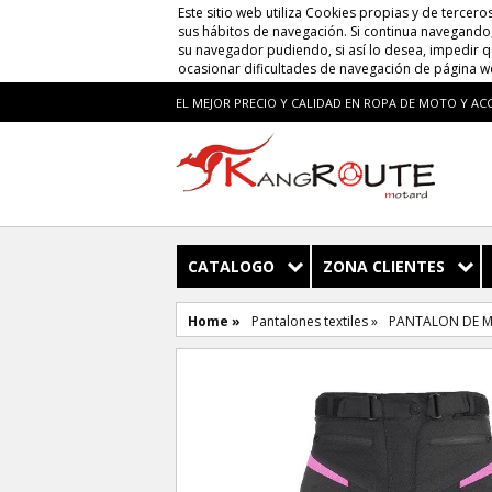
Este sitio web utiliza Cookies propias y de tercero
sus hábitos de navegación. Si continua navegando, 
su navegador pudiendo, si así lo desea, impedir 
ocasionar dificultades de navegación de página w
EL MEJOR PRECIO Y CALIDAD EN ROPA DE MOTO Y AC
CATALOGO
ZONA CLIENTES
Home »
Pantalones textiles »
PANTALON DE M